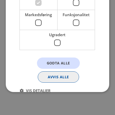
browser console for more information).
Markedsføring
Funksjonalitet
Ugradert
GODTA ALLE
AVVIS ALLE
VIS DETALJER
Strengt nødvendig
Statistikk