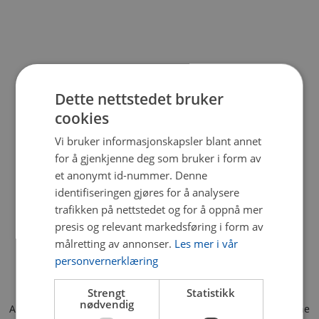
Dette nettstedet bruker
cookies
Vi bruker informasjonskapsler blant annet
for å gjenkjenne deg som bruker i form av
et anonymt id-nummer. Denne
identifiseringen gjøres for å analysere
trafikken på nettstedet og for å oppnå mer
presis og relevant markedsføring i form av
målretting av annonser.
Les mer i vår
personvernerklæring
Strengt
Statistikk
nødvendig
Application error: a client-side exception has occurred (see the