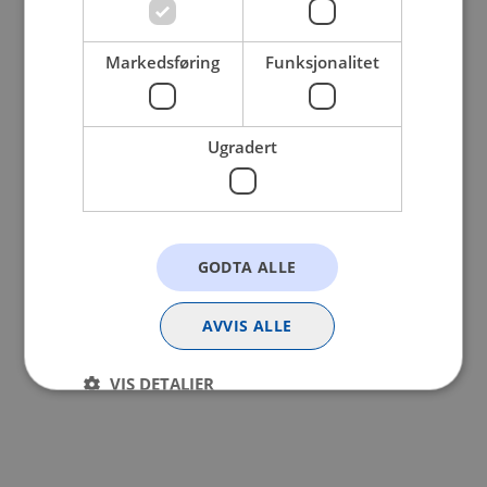
browser console for more information).
Markedsføring
Funksjonalitet
Ugradert
GODTA ALLE
AVVIS ALLE
VIS DETALJER
Strengt nødvendig
Statistikk