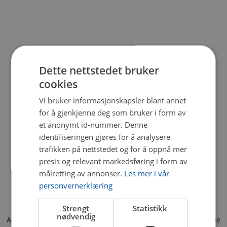
Dette nettstedet bruker
cookies
Vi bruker informasjonskapsler blant annet
for å gjenkjenne deg som bruker i form av
et anonymt id-nummer. Denne
identifiseringen gjøres for å analysere
trafikken på nettstedet og for å oppnå mer
presis og relevant markedsføring i form av
målretting av annonser.
Les mer i vår
personvernerklæring
Strengt
Statistikk
nødvendig
Application error: a client-side exception has occurred (see the