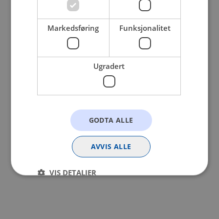
browser console for more information).
Markedsføring
Funksjonalitet
Ugradert
GODTA ALLE
AVVIS ALLE
VIS DETALJER
Strengt nødvendig
Statistikk