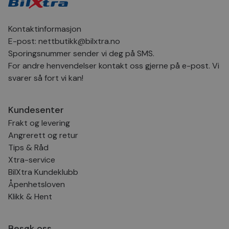
inns
bes
inf
Det
Kontaktinformasjon
Coo
coo
E-post:
nettbutikk@bilxtra.no
fun
Sporingsnummer sender vi deg på SMS.
skal
For andre henvendelser kontakt oss gjerne på e-post. Vi
VISITOR_PRIVACY_METADATA
5 måneder
Den
YouTube
4 uker
bruk
.youtube.com
svarer så fort vi kan!
bru
og 
der
med
Kundesenter
regi
den
Frakt og levering
sam
per
Angrerett og retur
og i
Tips & Råd
dere
æret
Xtra-service
økte
BilXtra Kundeklubb
Åpenhetsloven
Klikk & Hent
Provider
Provider
/
/
Provider
Navn
Navn
Utløpsdato
Utløpsdato
Beskrivelse
Beskrivelse
Navn
Domene
Domene
/
Utløpsdato
Beskrivelse
Domene
Besøk oss