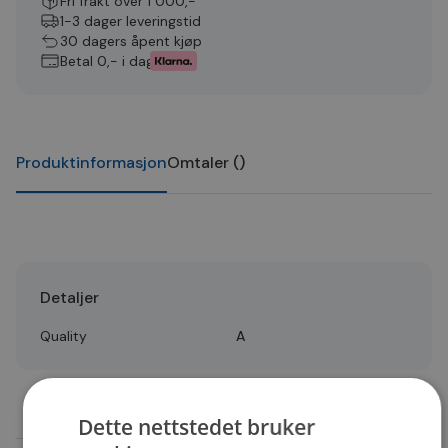
Fri frakt over 1 000,-
1-3 dager leveringstid
30 dagers åpent kjøp
Betal 0,- i dag
Produktinformasjon
Omtaler
(
)
Detaljer
Quality
A
Dette nettstedet bruker