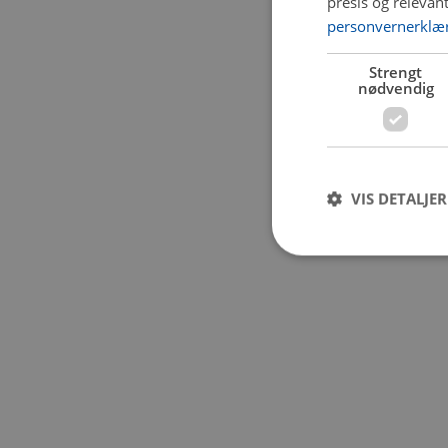
presis og relevan
personvernerklæ
Application error:
Strengt
nødvendig
VIS DETALJER
Strengt nødvendige i
Nettstedet kan ikke b
Navn
CookieScriptConse