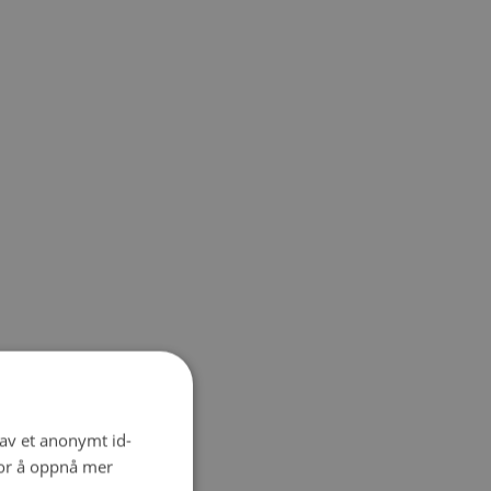
 av et anonymt id-
for å oppnå mer