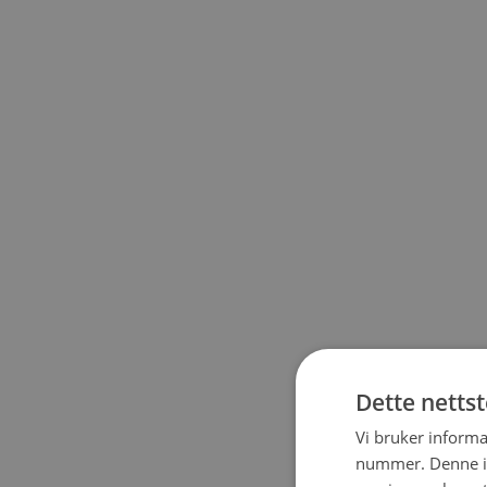
Dette netts
Vi bruker informa
nummer. Denne ide