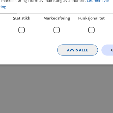
t markedsføring i form av målretting av annonser.
Les mer i vår
ring
 a client-side exception has occurred (see the browser console for
Statistikk
Markedsføring
Funksjonalitet
AVVIS ALLE
Strengt nødvendig
Statistikk
Markedsføring
Funksjonalitet
Ugrader
nformasjonskapsler tillater kjernefunksjoner på nettstedet, som brukerinnlogging og k
rukes riktig uten strengt nødvendige informasjonskapsler.
Provider
/
Utløpsdato
Beskrivelse
Domene
nt
4 uker 2
Denne informasjonskapselen brukes av Co
CookieScript
dager
tjenesten for å huske innstillingene for b
.bilxtra.no