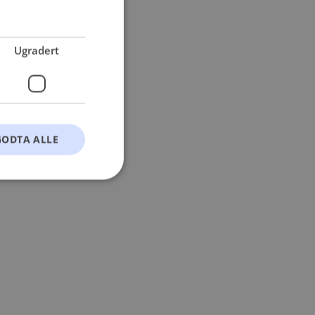
 more information).
Ugradert
GODTA ALLE
t
ontoadministrasjon.
okie-Script.com-
esøkendes