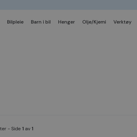
Bilpleie
Barn i bil
Henger
Olje/Kjemi
Verktøy
ter
-
Side
1
av
1