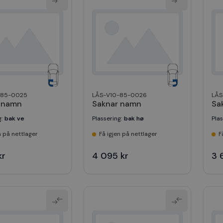
-85-0025
LÅS-V10-85-0026
LÅS
 namn
Saknar namn
Sa
g
:
bak ve
Plassering
:
bak hø
Pla
n på nettlager
Få igjen på nettlager
F
kr
4 095 kr
3 