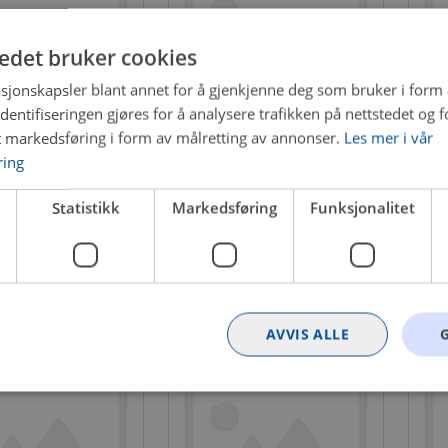
tedet bruker cookies
sjonskapsler blant annet for å gjenkjenne deg som bruker i form
ntifiseringen gjøres for å analysere trafikken på nettstedet og 
t markedsføring i form av målretting av annonser.
Les mer i vår
-85-0013
LÅS-V10-85-6347
LÅ
ring
 namn
Dørlås
Sa
g
:
bak ve
Plassering
:
foran hø
Pla
Statistikk
Markedsføring
Funksjonalitet
n på nettlager
Få igjen på nettlager
I
kr
3 603 kr
2 
AVVIS ALLE
Strengt nødvendig
Statistikk
Markedsføring
Funksjonalitet
Ugrader