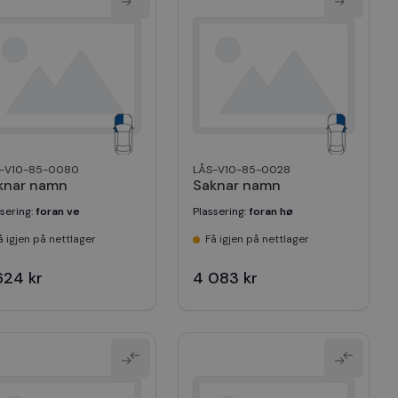
-V10-85-0080
LÅS-V10-85-0028
knar namn
Saknar namn
ssering
:
foran ve
Plassering
:
foran hø
å igjen på nettlager
Få igjen på nettlager
624 kr
4 083 kr