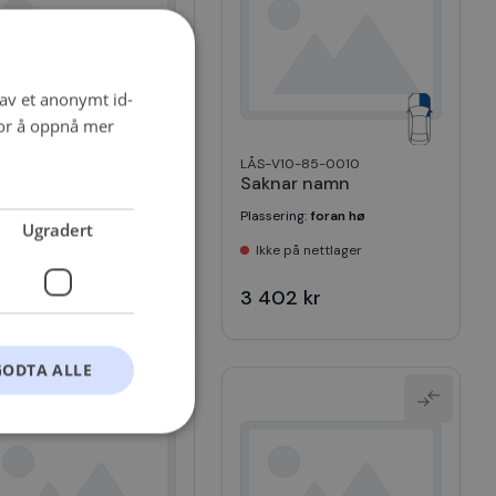
 av et anonymt id-
for å oppnå mer
S-902003
LÅS-V10-85-0010
knar namn
Saknar namn
ssering
:
bak hø
Plassering
:
foran hø
Ugradert
kke på nettlager
Ikke på nettlager
750 kr
3 402 kr
GODTA ALLE
t