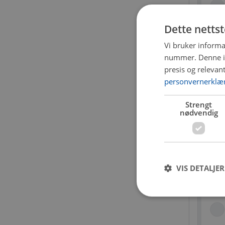
Dette netts
Vi bruker informa
nummer. Denne ide
presis og relevan
LÅS-V10
personvernerklæ
Saknar
Plasserin
Strengt
nødvendig
Få igje
2 758 
VIS DETALJER