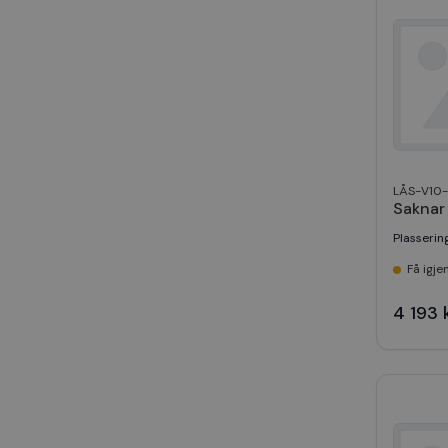
LÅS-V10
Saknar
Plasserin
Få igje
4 193 