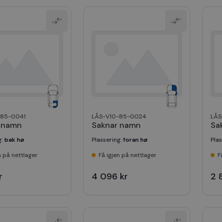
-85-0041
LÅS-V10-85-0024
LÅS
 namn
Saknar namn
Sa
g
:
bak hø
Plassering
:
foran hø
Pla
n på nettlager
Få igjen på nettlager
F
r
4 096 kr
2 