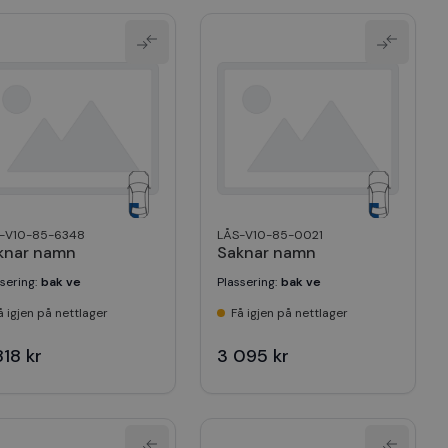
-V10-85-6348
LÅS-V10-85-0021
knar namn
Saknar namn
ssering
:
bak ve
Plassering
:
bak ve
å igjen på nettlager
Få igjen på nettlager
818 kr
3 095 kr