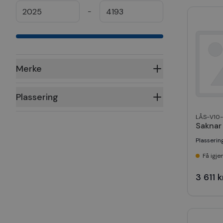
-
Merke
Plassering
LÅS-V10
Saknar
Plasserin
Få igje
3 611 k