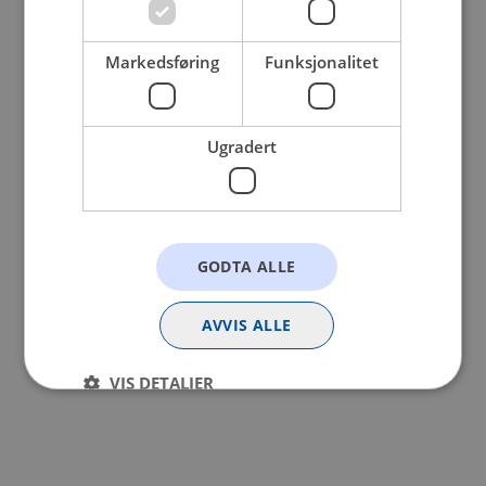
browser console for more information).
Markedsføring
Funksjonalitet
Ugradert
GODTA ALLE
AVVIS ALLE
VIS DETALJER
Strengt nødvendig
Statistikk