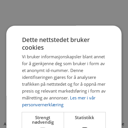
Dette nettstedet bruker
cookies
Vi bruker informasjonskapsler blant annet
for å gjenkjenne deg som bruker i form av
et anonymt id-nummer. Denne
identifiseringen gjøres for å analysere
trafikken på nettstedet og for å oppnå mer
presis og relevant markedsføring i form av
målretting av annonser.
Les mer i vår
personvernerklæring
Strengt
Statistikk
nødvendig
Application error: a client-side exception has occurred (see the