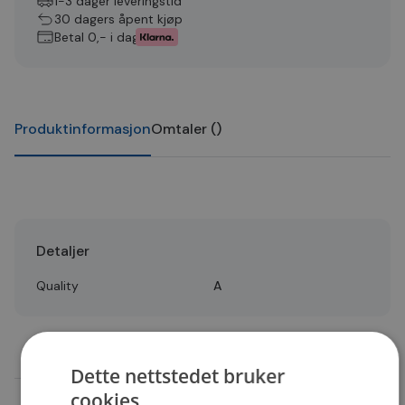
1-3 dager leveringstid
30 dagers åpent kjøp
Betal 0,- i dag
Produktinformasjon
Omtaler
(
)
Detaljer
Quality
A
Dette nettstedet bruker
cookies