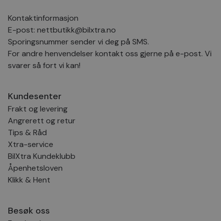
bes
inf
Kontaktinformasjon
Det
Coo
E-post:
nettbutikk@bilxtra.no
coo
fun
Sporingsnummer sender vi deg på SMS.
skal
For andre henvendelser kontakt oss gjerne på e-post. Vi
VISITOR_PRIVACY_METADATA
5 måneder
Den
YouTube
svarer så fort vi kan!
4 uker
bruk
.youtube.com
bru
og 
der
Kundesenter
med
regi
Frakt og levering
den
sam
Angrerett og retur
per
og i
Tips & Råd
dere
Xtra-service
æret
økte
BilXtra Kundeklubb
Åpenhetsloven
Klikk & Hent
Provider
Provider
/
/
Provider
Navn
Navn
Utløpsdato
Utløpsdato
Beskrivelse
Beskrivelse
Navn
Domene
Domene
/
Utløpsdato
Beskrivelse
Besøk oss
Domene
_clck
__Secure-
.youtube.com
.bilxtra.no
5 måneder
1 år
Denne
Provider
/