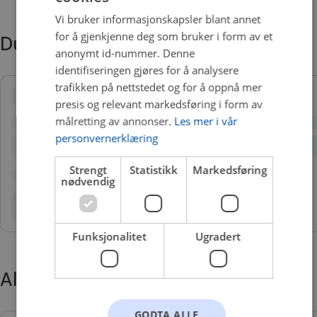
Vi bruker informasjonskapsler blant annet
for å gjenkjenne deg som bruker i form av et
Du trenger kanskje også
anonymt id-nummer. Denne
identifiseringen gjøres for å analysere
trafikken på nettstedet og for å oppnå mer
presis og relevant markedsføring i form av
målretting av annonser.
Les mer i vår
personvernerklæring
Strengt
Statistikk
Markedsføring
nødvendig
Funksjonalitet
Ugradert
Alternative produkter
GODTA ALLE