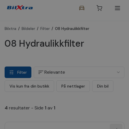
Bilxtra
/
Bildeler
/
Filter
/
08 Hydraulikkfilter
08 Hydraulikkfilter
Relevante
Filter
Vis kun fra din butikk
På nettlager
Din bil
4
resultater
-
Side
1
av
1