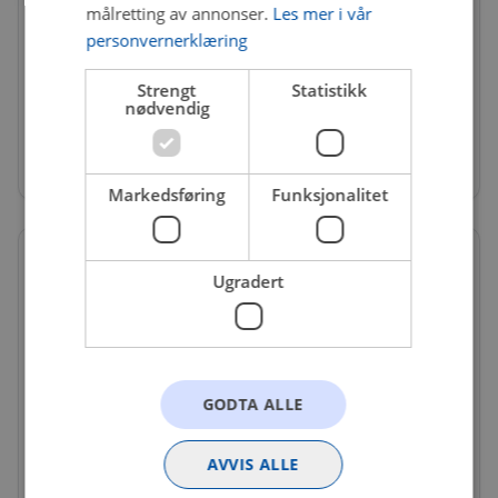
målretting av annonser.
Les mer i vår
FIL-175369
personvernerklæring
Hydraulikkfilter Mb
Høyde
:
121.9
Strengt
Statistikk
nødvendig
Få igjen på nettlager
4 305 kr
Markedsføring
Funksjonalitet
Ugradert
GODTA ALLE
AVVIS ALLE