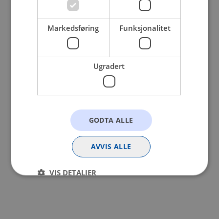
browser console for more information).
Markedsføring
Funksjonalitet
Ugradert
GODTA ALLE
AVVIS ALLE
VIS DETALJER
Strengt nødvendig
Statistikk