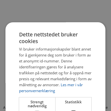
Dette nettstedet bruker
cookies
Vi bruker informasjonskapsler blant annet
for å gjenkjenne deg som bruker i form av
et anonymt id-nummer. Denne
identifiseringen gjøres for å analysere
trafikken på nettstedet og for å oppnå mer
presis og relevant markedsføring i form av
målretting av annonser.
Les mer i vår
personvernerklæring
Strengt
Statistikk
nødvendig
Application error: a client-side exception has occurred (see the