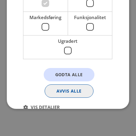
browser console for more information).
Markedsføring
Funksjonalitet
Ugradert
GODTA ALLE
AVVIS ALLE
VIS DETALJER
Strengt nødvendig
Statistikk