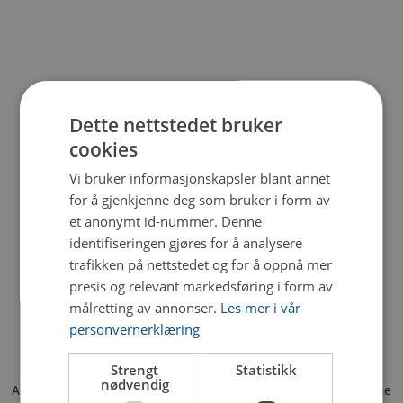
Dette nettstedet bruker
cookies
Vi bruker informasjonskapsler blant annet
for å gjenkjenne deg som bruker i form av
et anonymt id-nummer. Denne
identifiseringen gjøres for å analysere
trafikken på nettstedet og for å oppnå mer
presis og relevant markedsføring i form av
målretting av annonser.
Les mer i vår
personvernerklæring
Strengt
Statistikk
nødvendig
Application error: a client-side exception has occurred (see the