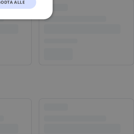
GODTA ALLE
t
ontoadministrasjon.
okie-Script.com-
esøkendes
Cookie-Script.com
s samtykke og
nettstedet. Det
kke om ulike
 deres preferanser
skrivelse