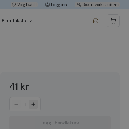
Velg butikk
Logg inn
Bestill verkstedtime
Finn takstativ
41 kr
1
Legg i handlekurv