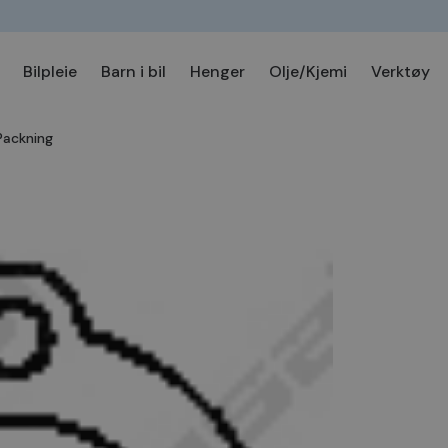
Bilpleie
Barn i bil
Henger
Olje/Kjemi
Verktøy
Packning