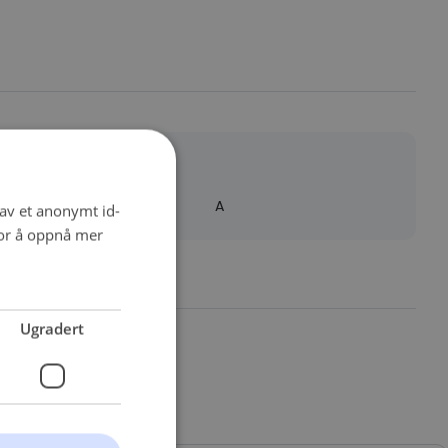
Detaljer
Quality
A
 av et anonymt id-
for å oppnå mer
Ugradert