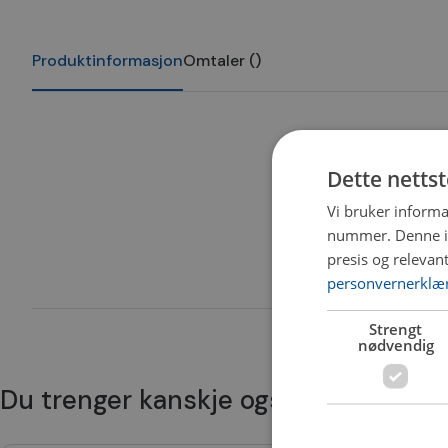
Produktinformasjon
Omtaler
(
)
Dette netts
Vi bruker informa
nummer. Denne ide
presis og relevan
personvernerklæ
Strengt
nødvendig
Du trenger kanskje også