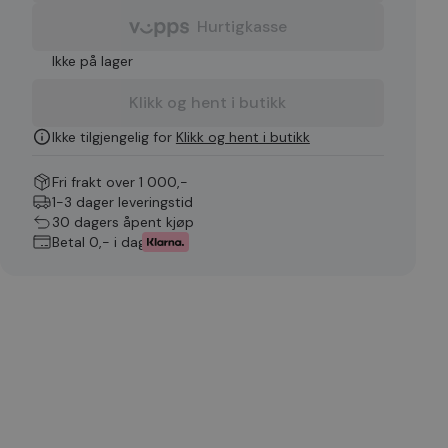
Hurtigkasse
Ikke på lager
Klikk og hent i butikk
Ikke tilgjengelig for
Klikk og hent i butikk
Fri frakt over 1 000,-
1-3 dager leveringstid
30 dagers åpent kjøp
Betal 0,- i dag