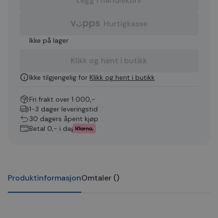
Legg i handlekurv
Hurtigkasse
Ikke på lager
Klikk og hent i butikk
Ikke tilgjengelig for
Klikk og hent i butikk
Fri frakt over 1 000,-
1-3 dager leveringstid
30 dagers åpent kjøp
Betal 0,- i dag
Produktinformasjon
Omtaler
(
)