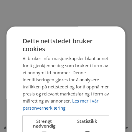
Dette nettstedet bruker
cookies
Vi bruker informasjonskapsler blant annet
for å gjenkjenne deg som bruker i form av
et anonymt id-nummer. Denne
identifiseringen gjøres for å analysere
trafikken på nettstedet og for å oppnå mer
presis og relevant markedsføring i form av
målretting av annonser.
Les mer i vår
personvernerklæring
Strengt
Statistikk
nødvendig
Application error: a client-side exception has occurred (see the