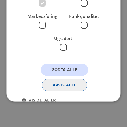
browser console for more information).
Markedsføring
Funksjonalitet
Ugradert
GODTA ALLE
AVVIS ALLE
VIS DETALJER
Strengt nødvendig
Statistikk