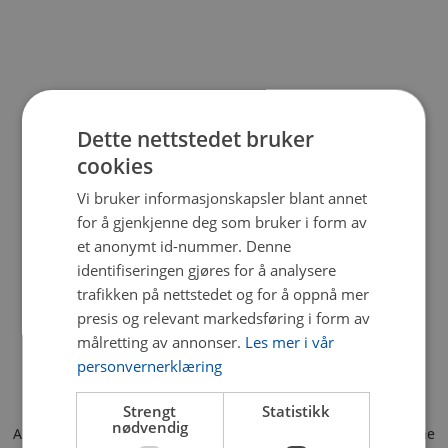
Dette nettstedet bruker
cookies
Vi bruker informasjonskapsler blant annet
for å gjenkjenne deg som bruker i form av
et anonymt id-nummer. Denne
identifiseringen gjøres for å analysere
trafikken på nettstedet og for å oppnå mer
presis og relevant markedsføring i form av
målretting av annonser.
Les mer i vår
personvernerklæring
Strengt
Statistikk
nødvendig
Application error: a client-side exception has occurred (see the