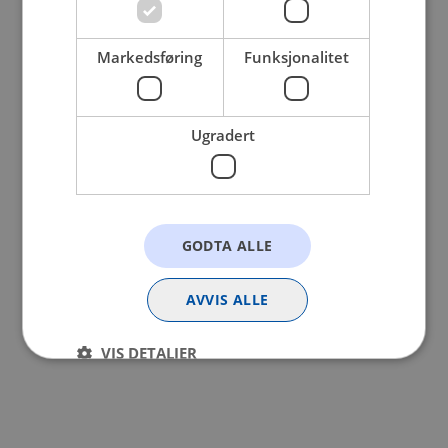
browser console for more information).
Markedsføring
Funksjonalitet
Ugradert
GODTA ALLE
AVVIS ALLE
VIS DETALJER
Strengt nødvendig
Statistikk