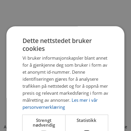
Dette nettstedet bruker
cookies
Vi bruker informasjonskapsler blant annet
for å gjenkjenne deg som bruker i form av
et anonymt id-nummer. Denne
identifiseringen gjøres for å analysere
trafikken på nettstedet og for å oppnå mer
presis og relevant markedsføring i form av
målretting av annonser.
Les mer i vår
personvernerklæring
Strengt
Statistikk
nødvendig
Application error: a client-side exception has occurred (see the