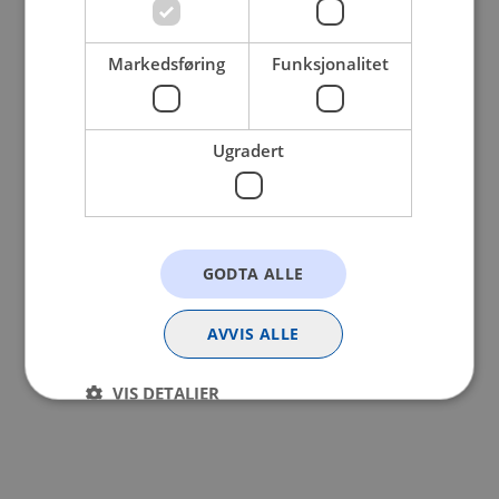
browser console for more information).
Markedsføring
Funksjonalitet
Ugradert
GODTA ALLE
AVVIS ALLE
VIS DETALJER
Strengt nødvendig
Statistikk