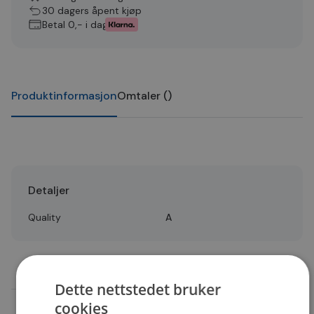
30 dagers åpent kjøp
Betal 0,- i dag
Produktinformasjon
Omtaler
(
)
Detaljer
Quality
A
Dette nettstedet bruker
cookies