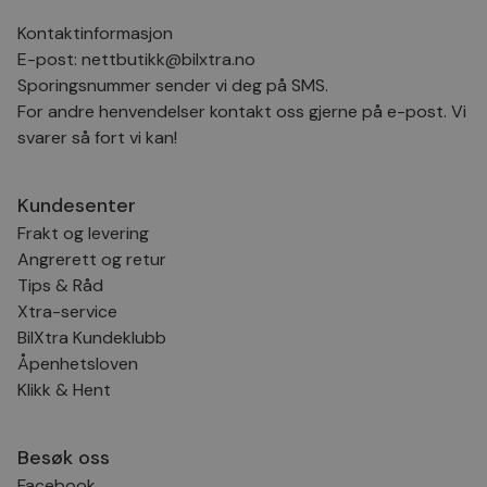
bes
inf
Kontaktinformasjon
Det
Coo
E-post:
nettbutikk@bilxtra.no
coo
Sporingsnummer sender vi deg på SMS.
fun
skal
For andre henvendelser kontakt oss gjerne på e-post. Vi
VISITOR_PRIVACY_METADATA
5 måneder
Den
YouTube
svarer så fort vi kan!
4 uker
bruk
.youtube.com
bru
og 
der
Kundesenter
med
regi
Frakt og levering
den
sam
Angrerett og retur
per
og i
Tips & Råd
dere
Xtra-service
æret
økte
BilXtra Kundeklubb
Åpenhetsloven
Klikk & Hent
Provider
Provider
/
/
Provider
Navn
Navn
Utløpsdato
Utløpsdato
Beskrivelse
Beskrivelse
Navn
Domene
Domene
/
Utløpsdato
Beskrivelse
Besøk oss
Domene
_clck
__Secure-
.youtube.com
.bilxtra.no
5 måneder
1 år
Denne
Provider
/
Facebook