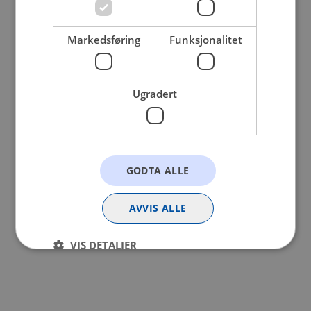
browser console for more information).
Markedsføring
Funksjonalitet
Ugradert
GODTA ALLE
AVVIS ALLE
VIS DETALJER
Strengt nødvendig
Statistikk