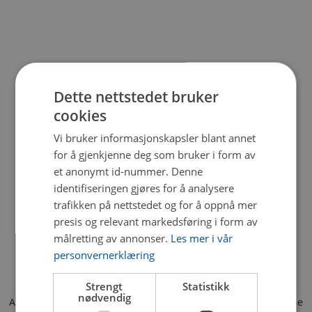
Dette nettstedet bruker
cookies
Vi bruker informasjonskapsler blant annet
for å gjenkjenne deg som bruker i form av
et anonymt id-nummer. Denne
identifiseringen gjøres for å analysere
trafikken på nettstedet og for å oppnå mer
presis og relevant markedsføring i form av
målretting av annonser.
Les mer i vår
personvernerklæring
Strengt
Statistikk
nødvendig
Application error: a client-side exception has occurred (see the