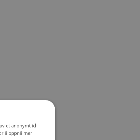
 av et anonymt id-
for å oppnå mer