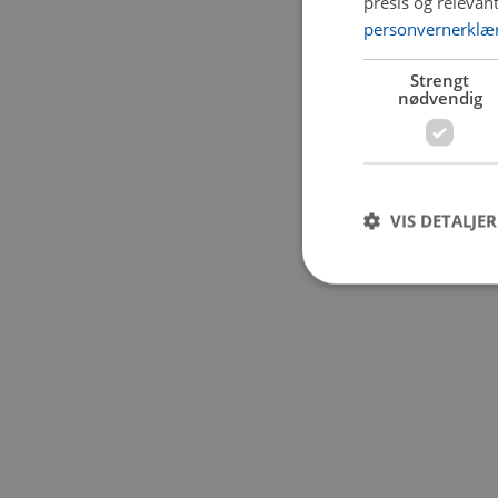
presis og relevan
personvernerklæ
Application error:
Strengt
nødvendig
VIS DETALJER
Strengt nødvendige i
Nettstedet kan ikke b
Navn
CookieScriptConse