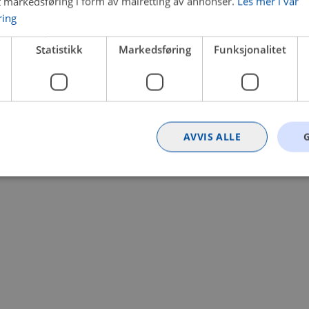
t markedsføring i form av målretting av annonser.
Les mer i vår
ring
 a client-side exception has occurred (see the browser console for
Statistikk
Markedsføring
Funksjonalitet
AVVIS ALLE
Strengt nødvendig
Statistikk
Markedsføring
Funksjonalitet
Ugrader
nformasjonskapsler tillater kjernefunksjoner på nettstedet, som brukerinnlogging og k
rukes riktig uten strengt nødvendige informasjonskapsler.
Provider
/
Utløpsdato
Beskrivelse
Domene
nt
4 uker 2
Denne informasjonskapselen brukes av Co
CookieScript
dager
tjenesten for å huske innstillingene for b
.bilxtra.no