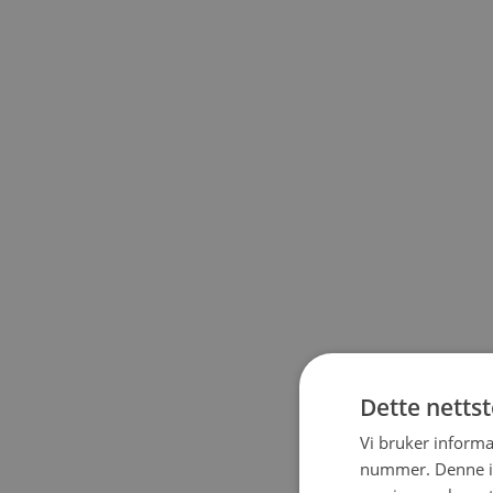
Dette netts
Vi bruker informa
nummer. Denne ide