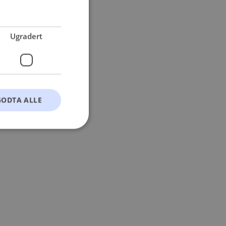
 more information).
Ugradert
GODTA ALLE
t
ontoadministrasjon.
okie-Script.com-
esøkendes