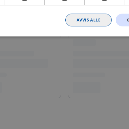
AVVIS ALLE
Strengt nødvendig
Statistikk
Markedsføring
Funksjonalitet
Ugrader
nformasjonskapsler tillater kjernefunksjoner på nettstedet, som brukerinnlogging og k
rukes riktig uten strengt nødvendige informasjonskapsler.
Provider
/
Utløpsdato
Beskrivelse
Domene
nt
4 uker 2
Denne informasjonskapselen brukes av Co
CookieScript
dager
tjenesten for å huske innstillingene for b
.bilxtra.no
informasjonskapsel. Det er nødvendig at 
cookie-banner fungerer som det skal.
METADATA
5 måneder
Denne cookien brukes til å lagre brukeren
YouTube
4 uker
personvernvalg for deres interaksjon med 
.youtube.com
registrerer data om den besøkendes samty
personvernpolicyer og innstillinger, slik at
blir æret i fremtidige økter.