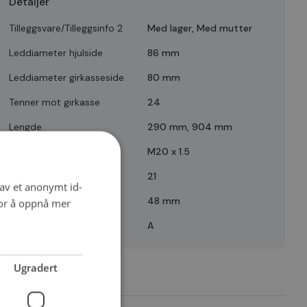
Detaljer
Tilleggsvare/Tilleggsinfo 2
Med lager, Med mutter
Leddiameter hjulside
86 mm
Leddiameter girkasseside
80 mm
Tenner mot girkasse
24
Lengde
290 mm, 904 mm
Gjengemål
M20 x 1.5
Tenner mot nav
21
 av et anonymt id-
Tetningsring diameter
48 mm
for å oppnå mer
Quality
A
Ugradert