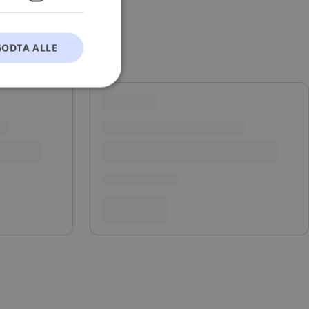
GODTA ALLE
t
ontoadministrasjon.
okie-Script.com-
esøkendes
Cookie-Script.com
s samtykke og
nettstedet. Det
kke om ulike
 deres preferanser