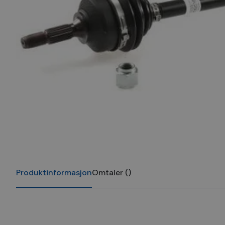
Produktinformasjon
Omtaler
(
)