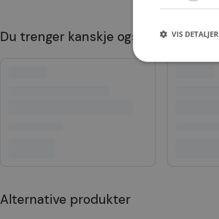
Du trenger kanskje også
VIS DETALJER
Strengt nødvendige i
Nettstedet kan ikke b
Navn
CookieScriptConse
VISITOR_PRIVACY_
Alternative produkter