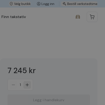
Velg butikk
Logg inn
Bestill verkstedtime
Finn takstativ
7 245 kr
1
Legg i handlekurv