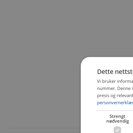
Dette netts
Vi bruker informa
nummer. Denne ide
presis og relevan
personvernerklæ
Strengt
nødvendig