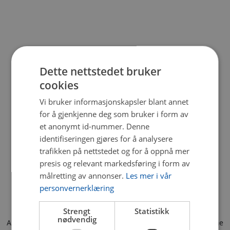
Dette nettstedet bruker
cookies
Vi bruker informasjonskapsler blant annet
for å gjenkjenne deg som bruker i form av
et anonymt id-nummer. Denne
identifiseringen gjøres for å analysere
trafikken på nettstedet og for å oppnå mer
presis og relevant markedsføring i form av
målretting av annonser.
Les mer i vår
personvernerklæring
Strengt
Statistikk
nødvendig
Application error: a client-side exception has occurred (see the