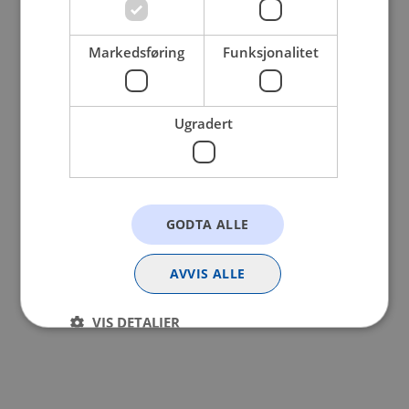
browser console for more information).
Markedsføring
Funksjonalitet
Ugradert
GODTA ALLE
AVVIS ALLE
VIS DETALJER
Strengt nødvendig
Statistikk