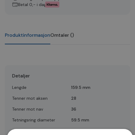
Betal 0,- i dag
Produktinformasjon
Omtaler
(
)
Detaljer
Lengde
159.5 mm
Tenner mot aksen
28
Tenner mot nav
36
Tetningsring diameter
59.5 mm
Quality
A