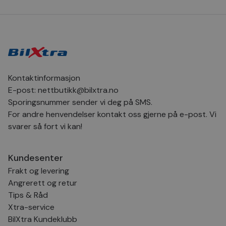
dager
inf
.bilxtra.no
bru
Scr
for
inns
bes
inf
Det
Coo
coo
fun
Kontaktinformasjon
skal
E-post:
nettbutikk@bilxtra.no
VISITOR_PRIVACY_METADATA
5 måneder
Den
YouTube
4 uker
bruk
.youtube.com
Sporingsnummer sender vi deg på SMS.
bru
For andre henvendelser kontakt oss gjerne på e-post. Vi
og 
der
svarer så fort vi kan!
med
regi
den
sam
Kundesenter
per
og i
Frakt og levering
dere
æret
Angrerett og retur
økte
Tips & Råd
Xtra-service
BilXtra Kundeklubb