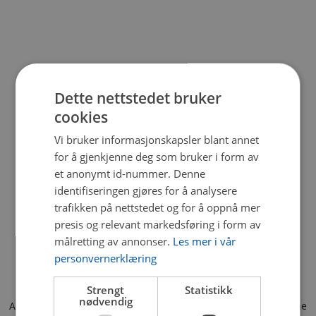
Dette nettstedet bruker
cookies
Vi bruker informasjonskapsler blant annet
for å gjenkjenne deg som bruker i form av
et anonymt id-nummer. Denne
identifiseringen gjøres for å analysere
trafikken på nettstedet og for å oppnå mer
presis og relevant markedsføring i form av
målretting av annonser.
Les mer i vår
personvernerklæring
Strengt
Statistikk
nødvendig
Application error: a client-side exception has occurred (see the