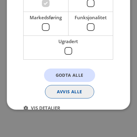
browser console for more information).
Markedsføring
Funksjonalitet
Ugradert
GODTA ALLE
AVVIS ALLE
VIS DETALJER
Strengt nødvendig
Statistikk