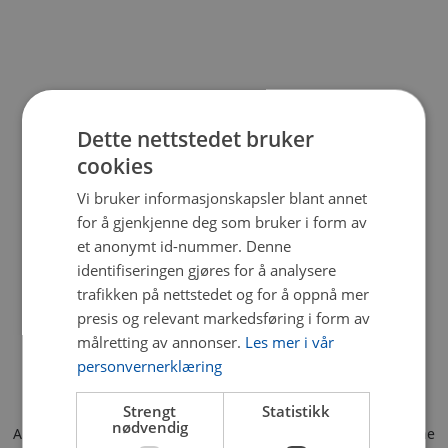
Dette nettstedet bruker
cookies
Vi bruker informasjonskapsler blant annet
for å gjenkjenne deg som bruker i form av
et anonymt id-nummer. Denne
identifiseringen gjøres for å analysere
trafikken på nettstedet og for å oppnå mer
presis og relevant markedsføring i form av
målretting av annonser.
Les mer i vår
personvernerklæring
Strengt
Statistikk
nødvendig
Application error: a client-side exception has occurred (see the