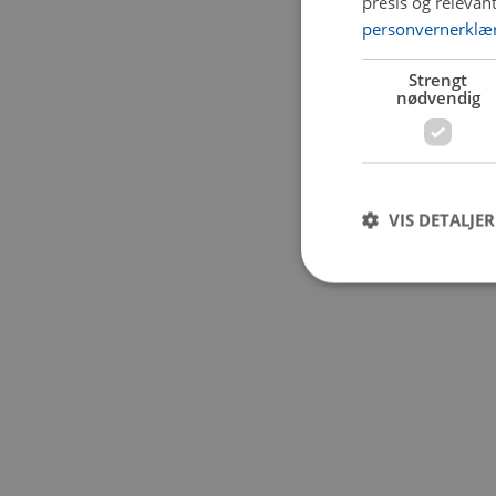
presis og relevan
personvernerklæ
Application error:
Strengt
nødvendig
VIS DETALJER
Strengt nødvendige i
Nettstedet kan ikke b
Navn
CookieScriptConse