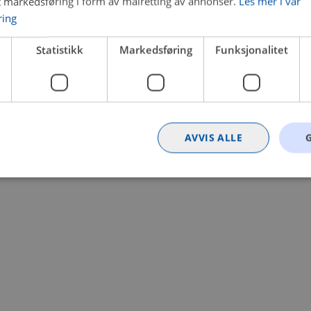
t markedsføring i form av målretting av annonser.
Les mer i vår
ring
 a client-side exception has occurred (see the browser console for
Statistikk
Markedsføring
Funksjonalitet
AVVIS ALLE
Strengt nødvendig
Statistikk
Markedsføring
Funksjonalitet
Ugrader
nformasjonskapsler tillater kjernefunksjoner på nettstedet, som brukerinnlogging og k
rukes riktig uten strengt nødvendige informasjonskapsler.
Provider
/
Utløpsdato
Beskrivelse
Domene
nt
4 uker 2
Denne informasjonskapselen brukes av Co
CookieScript
dager
tjenesten for å huske innstillingene for b
.bilxtra.no