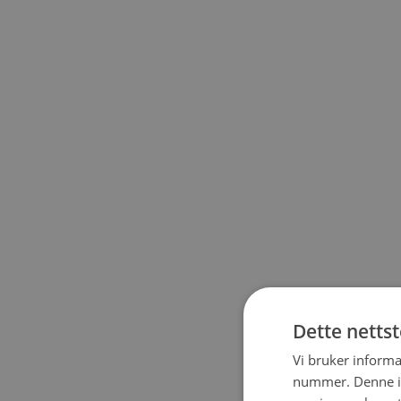
Dette netts
Vi bruker informa
nummer. Denne ide