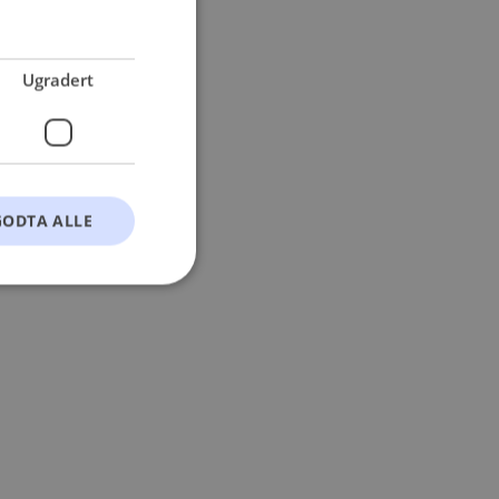
 more information).
Ugradert
GODTA ALLE
t
ontoadministrasjon.
okie-Script.com-
esøkendes