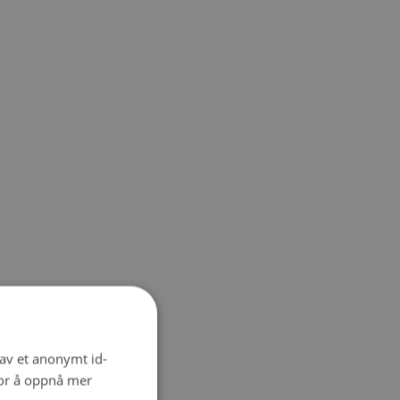
 av et anonymt id-
for å oppnå mer