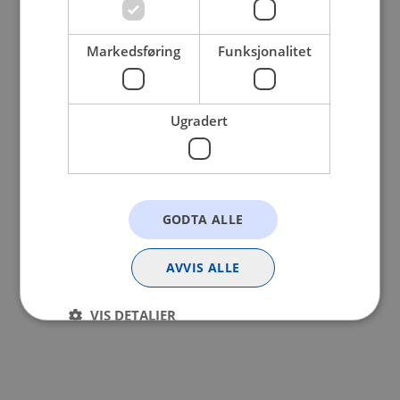
browser console for more information).
Markedsføring
Funksjonalitet
Ugradert
GODTA ALLE
AVVIS ALLE
VIS DETALJER
Strengt nødvendig
Statistikk