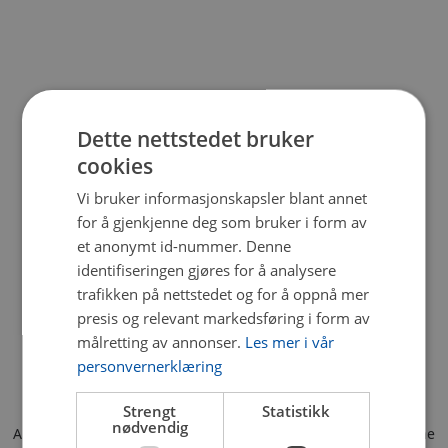
Dette nettstedet bruker
cookies
Vi bruker informasjonskapsler blant annet
for å gjenkjenne deg som bruker i form av
et anonymt id-nummer. Denne
identifiseringen gjøres for å analysere
trafikken på nettstedet og for å oppnå mer
presis og relevant markedsføring i form av
målretting av annonser.
Les mer i vår
personvernerklæring
Strengt
Statistikk
nødvendig
Application error: a client-side exception has occurred (see the