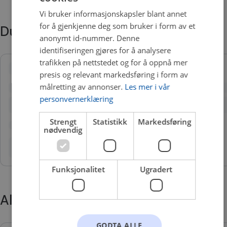
Vi bruker informasjonskapsler blant annet
for å gjenkjenne deg som bruker i form av et
Du trenger kanskje også
anonymt id-nummer. Denne
identifiseringen gjøres for å analysere
trafikken på nettstedet og for å oppnå mer
presis og relevant markedsføring i form av
målretting av annonser.
Les mer i vår
personvernerklæring
Strengt
Statistikk
Markedsføring
nødvendig
Funksjonalitet
Ugradert
Alternative produkter
GODTA ALLE