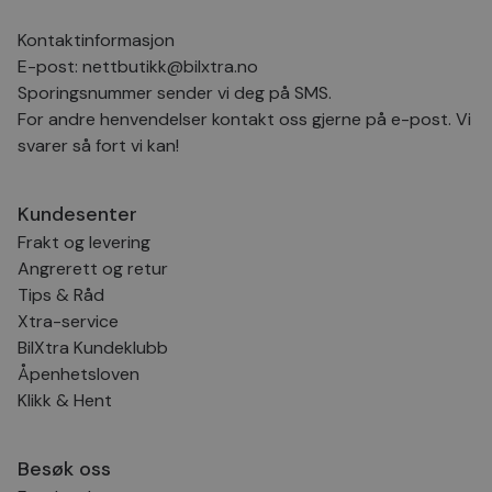
bes
inf
Kontaktinformasjon
Det
Coo
E-post:
nettbutikk@bilxtra.no
coo
fun
Sporingsnummer sender vi deg på SMS.
skal
For andre henvendelser kontakt oss gjerne på e-post. Vi
VISITOR_PRIVACY_METADATA
5 måneder
Den
YouTube
svarer så fort vi kan!
4 uker
bruk
.youtube.com
bru
og 
der
Kundesenter
med
regi
Frakt og levering
den
sam
Angrerett og retur
per
og i
Tips & Råd
dere
Xtra-service
æret
økte
BilXtra Kundeklubb
Åpenhetsloven
Klikk & Hent
Provider
Provider
/
/
Provider
Navn
Navn
Utløpsdato
Utløpsdato
Beskrivelse
Beskrivelse
Navn
Domene
Domene
/
Utløpsdato
Beskrivelse
Besøk oss
Domene
_clck
__Secure-
.youtube.com
.bilxtra.no
5 måneder
1 år
Denne
Provider
/