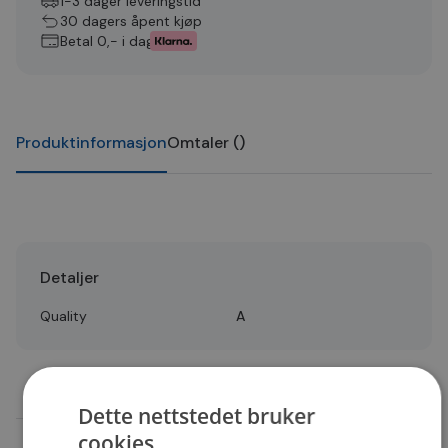
1-3 dager leveringstid
30 dagers åpent kjøp
Betal 0,- i dag
Produktinformasjon
Omtaler
(
)
Detaljer
Quality
A
Dette nettstedet bruker
cookies