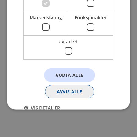
browser console for more information).
Markedsføring
Funksjonalitet
Ugradert
GODTA ALLE
AVVIS ALLE
VIS DETALJER
Strengt nødvendig
Statistikk