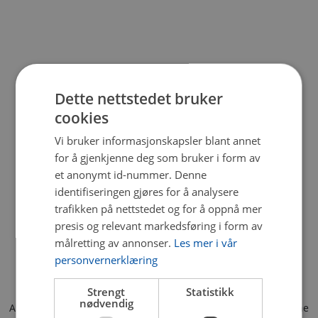
Dette nettstedet bruker
cookies
Vi bruker informasjonskapsler blant annet
for å gjenkjenne deg som bruker i form av
et anonymt id-nummer. Denne
identifiseringen gjøres for å analysere
trafikken på nettstedet og for å oppnå mer
presis og relevant markedsføring i form av
målretting av annonser.
Les mer i vår
personvernerklæring
Strengt
Statistikk
nødvendig
Application error: a client-side exception has occurred (see the