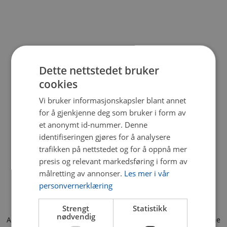
Dette nettstedet bruker
cookies
Vi bruker informasjonskapsler blant annet
for å gjenkjenne deg som bruker i form av
et anonymt id-nummer. Denne
identifiseringen gjøres for å analysere
trafikken på nettstedet og for å oppnå mer
presis og relevant markedsføring i form av
målretting av annonser.
Les mer i vår
personvernerklæring
Strengt
Statistikk
nødvendig
Application error: a client-side exception has occurred (see the