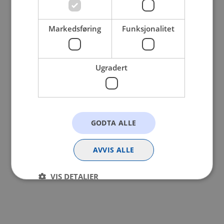
browser console for more information).
Markedsføring
Funksjonalitet
Ugradert
GODTA ALLE
AVVIS ALLE
VIS DETALJER
Strengt nødvendig
Statistikk