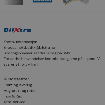
CookieScript
dager
inf
.bilxtra.no
bru
Scr
for
inns
bes
inf
Det
Coo
coo
fun
skal
Kontaktinformasjon
VISITOR_PRIVACY_METADATA
5 måneder
Den
YouTube
E-post:
nettbutikk@bilxtra.no
4 uker
bruk
.youtube.com
Sporingsnummer sender vi deg på SMS.
bru
og 
For andre henvendelser kontakt oss gjerne på e-post. Vi
der
med
svarer så fort vi kan!
regi
den
sam
per
Kundesenter
og i
dere
Frakt og levering
æret
økte
Angrerett og retur
Tips & Råd
Xtra-service