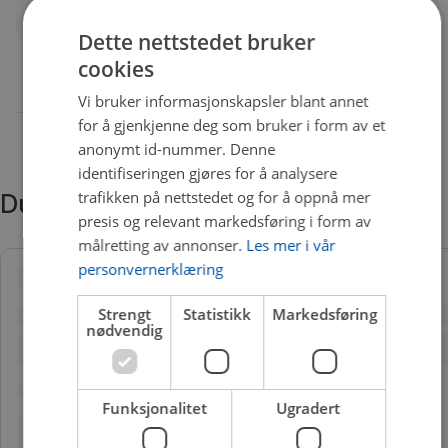
Quality
A
Dette nettstedet bruker
cookies
Vi bruker informasjonskapsler blant annet
for å gjenkjenne deg som bruker i form av et
anonymt id-nummer. Denne
identifiseringen gjøres for å analysere
trafikken på nettstedet og for å oppnå mer
Du trenger kanskje også
presis og relevant markedsføring i form av
målretting av annonser.
Les mer i vår
personvernerklæring
Strengt
Statistikk
Markedsføring
nødvendig
Funksjonalitet
Ugradert