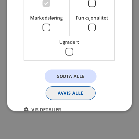
browser console for more information).
Markedsføring
Funksjonalitet
Ugradert
GODTA ALLE
AVVIS ALLE
VIS DETALJER
Strengt nødvendig
Statistikk