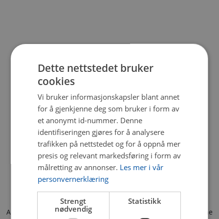
Dette nettstedet bruker
cookies
Vi bruker informasjonskapsler blant annet
for å gjenkjenne deg som bruker i form av
et anonymt id-nummer. Denne
identifiseringen gjøres for å analysere
trafikken på nettstedet og for å oppnå mer
presis og relevant markedsføring i form av
målretting av annonser.
Les mer i vår
personvernerklæring
Strengt
Statistikk
nødvendig
Application error: a client-side exception has occurred (see the