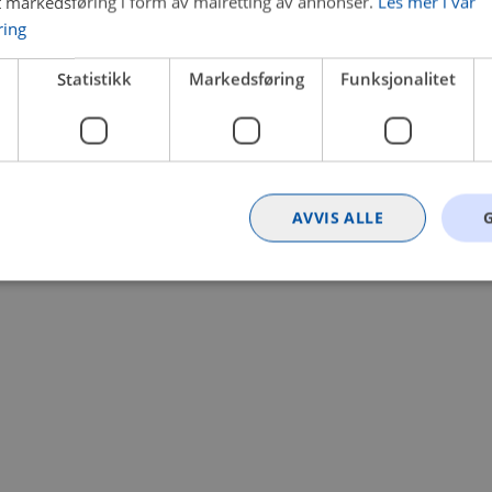
t markedsføring i form av målretting av annonser.
Les mer i vår
ring
 a client-side exception has occurred (see the browser console for
Statistikk
Markedsføring
Funksjonalitet
AVVIS ALLE
Strengt nødvendig
Statistikk
Markedsføring
Funksjonalitet
Ugrader
nformasjonskapsler tillater kjernefunksjoner på nettstedet, som brukerinnlogging og k
rukes riktig uten strengt nødvendige informasjonskapsler.
Provider
/
Utløpsdato
Beskrivelse
Domene
nt
4 uker 2
Denne informasjonskapselen brukes av Co
CookieScript
dager
tjenesten for å huske innstillingene for b
.bilxtra.no