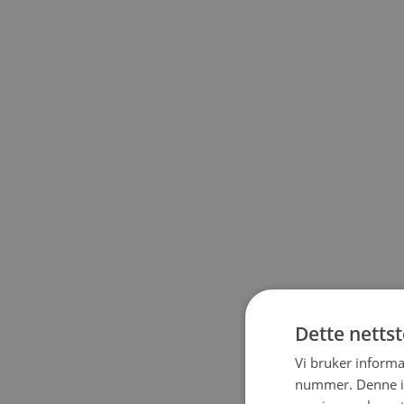
Dette netts
Vi bruker informa
nummer. Denne ide