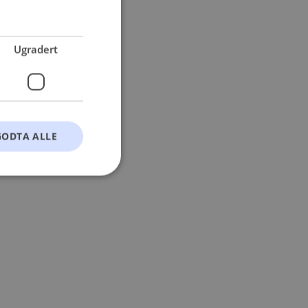
 more information).
Ugradert
GODTA ALLE
t
ontoadministrasjon.
okie-Script.com-
esøkendes