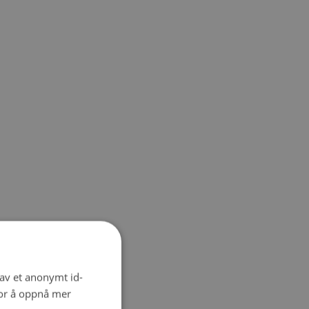
 av et anonymt id-
for å oppnå mer