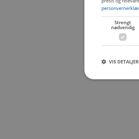
presis og relevan
personvernerklæ
Application error:
Strengt
nødvendig
VIS DETALJER
Strengt nødvendige i
Nettstedet kan ikke b
Navn
CookieScriptConse