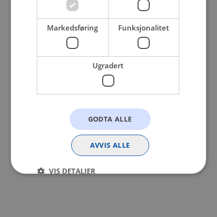
browser console for more information).
Markedsføring
Funksjonalitet
Ugradert
GODTA ALLE
AVVIS ALLE
VIS DETALJER
Strengt nødvendig
Statistikk