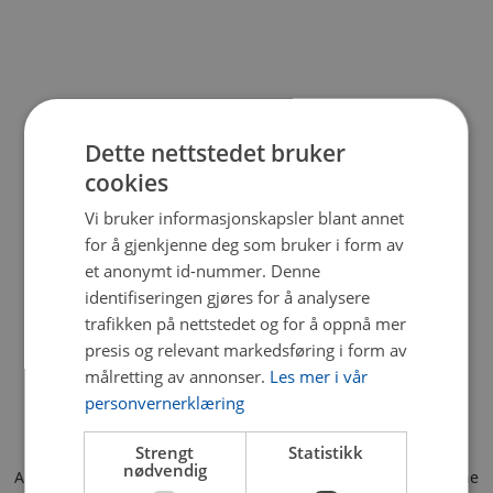
Dette nettstedet bruker
cookies
Vi bruker informasjonskapsler blant annet
for å gjenkjenne deg som bruker i form av
et anonymt id-nummer. Denne
identifiseringen gjøres for å analysere
trafikken på nettstedet og for å oppnå mer
presis og relevant markedsføring i form av
målretting av annonser.
Les mer i vår
personvernerklæring
Strengt
Statistikk
nødvendig
Application error: a client-side exception has occurred (see the