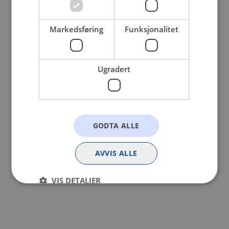
browser console for more information).
Markedsføring
Funksjonalitet
Ugradert
GODTA ALLE
AVVIS ALLE
VIS DETALJER
Strengt nødvendig
Statistikk