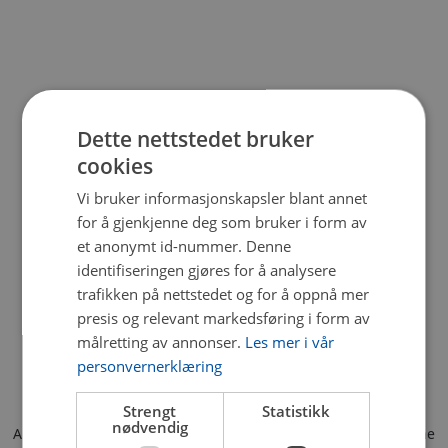
Dette nettstedet bruker
cookies
Vi bruker informasjonskapsler blant annet
for å gjenkjenne deg som bruker i form av
et anonymt id-nummer. Denne
identifiseringen gjøres for å analysere
trafikken på nettstedet og for å oppnå mer
presis og relevant markedsføring i form av
målretting av annonser.
Les mer i vår
personvernerklæring
Strengt
Statistikk
nødvendig
Application error: a client-side exception has occurred (see the