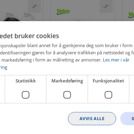
tedet bruker cookies
sjonskapsler blant annet for å gjenkjenne deg som bruker i form
ntifiseringen gjøres for å analysere trafikken på nettstedet og 
t markedsføring i form av målretting av annonser.
Les mer i vår
ring
DEL
DEL-251713
Ra
Rattstammebryter
739A2
Statistikk
Markedsføring
Funksjonalitet
ammebryter
F
Få igjen på nettlager
n på nettlager
1 
5 439 kr
kr
AVVIS ALLE