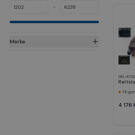
-
Merke
DEL-AT13
Rattst
Få igje
4 176 