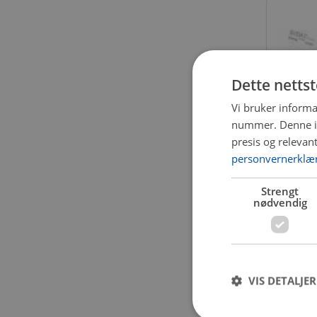
Dette netts
Vi bruker informa
nummer. Denne ide
presis og relevan
personvernerklæ
DEL-430
Strengt
Rattst
nødvendig
Få igje
4 739 
VIS DETALJER