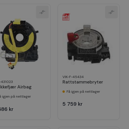
VIK-F-45434
Rattstammebryter
-431023
okkefjær Airbag
Få igjen på nettlager
å igjen på nettlager
5 759 kr
686 kr