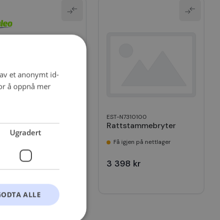
 av et anonymt id-
for å oppnå mer
-251756
EST-N7310100
ttstammebryter
Rattstammebryter
Ugradert
å igjen på nettlager
Få igjen på nettlager
202 kr
3 398 kr
GODTA ALLE