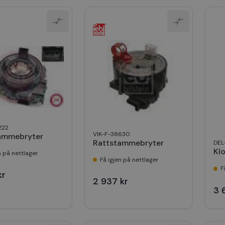
222
VIK-F-38630
ammebryter
Rattstammebryter
DEL
Kl
n på nettlager
Få igjen på nettlager
F
kr
2 937 kr
3 