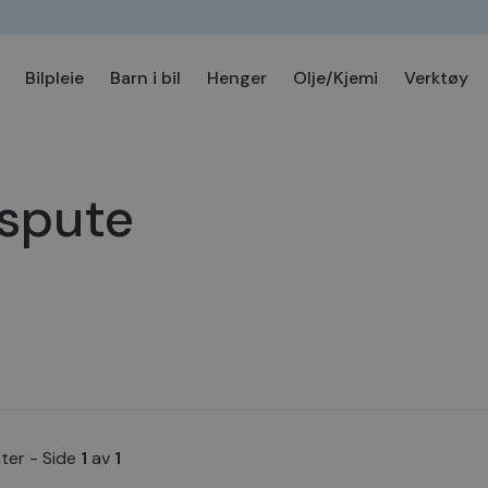
Bilpleie
Barn i bil
Henger
Olje/Kjemi
Verktøy
nspute
ater
-
Side
1
av
1