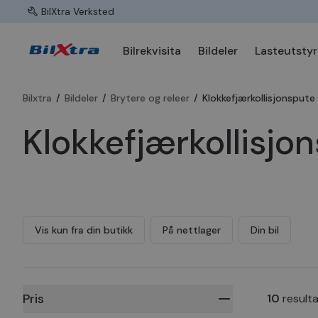
BilXtra Verksted
Bilrekvisita
Bildeler
Lasteutstyr
Bilxtra
/
Bildeler
/
Brytere og releer
/
Klokkefjærkollisjonspute
Klokkefjærkollisjo
Vis kun fra din butikk
På nettlager
Din bil
Pris
10
result