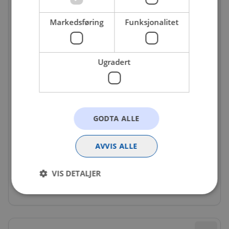
Markedsføring
Funksjonalitet
Ugradert
GODTA ALLE
VDO-S180052076Z
AVVIS ALLE
Ventiler TPMS
Få igjen på nettlager
VIS DETALJER
1 584 kr
Strengt nødvendig
Statistikk