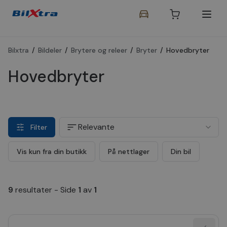
Bilxtra
/
Bildeler
/
Brytere og releer
/
Bryter
/
Hovedbryter
Hovedbryter
Relevante
Filter
Vis kun fra din butikk
På nettlager
Din bil
9
resultater
-
Side
1
av
1