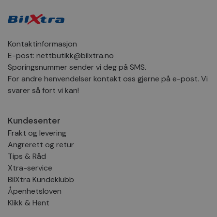
nettstedet fo
forbedre nettstedets
analyse.
og brukeropplevelse
ANONCHK
9 minutter
Denne
Microsoft
52
informasjons
Corporation
sekunder
utfører info
.c.clarity.ms
Kontaktinformasjon
om hvordan
sluttbrukere
E-post:
nettbutikk@bilxtra.no
nettstedet og
reklame som
Sporingsnummer sender vi deg på SMS.
sluttbrukere
For andre henvendelser kontakt oss gjerne på e-post. Vi
sett før han 
nettstedet.
svarer så fort vi kan!
MUID
1 år
Denne
Microsoft
informasjons
Corporation
brukes mye 
.bing.com
Kundesenter
Microsoft so
brukeridentif
Frakt og levering
Den kan angi
innebygde Mi
Angrerett og retur
skript. Det an
det synkroni
Tips & Råd
over mange
Xtra-service
forskjellige M
domener, no
BilXtra Kundeklubb
tillater bruke
Åpenhetsloven
VISITOR_INFO1_LIVE
5 måneder
Denne
Google LLC
4 uker
informasjons
Klikk & Hent
.youtube.com
er satt av Yo
å holde overs