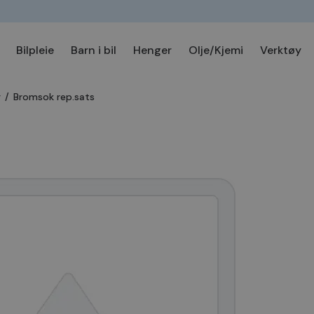
Bilpleie
Barn i bil
Henger
Olje/Kjemi
Verktøy
r
/
Bromsok rep.sats