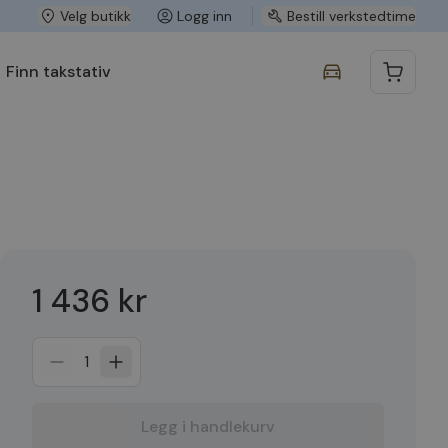
Velg butikk
Logg inn
Bestill verkstedtime
Finn takstativ
1 436 kr
1
Legg i handlekurv