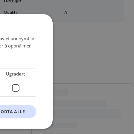
Detaljer
Quality
A
 av et anonymt id-
for å oppnå mer
Ugradert
GODTA ALLE