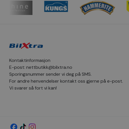
_clsk
_sn_m
hello_retail_id
_clsk
_fbp
pageviewCount
MUID
_ga
Kontaktinformasjon
SM
E-post:
nettbutikk@bilxtra.no
Sporingsnummer sender vi deg på SMS.
MR
_sn_a
For andre henvendelser kontakt oss gjerne på e-post.
Vi svarer så fort vi kan!
YSC
_ga_1C424SVV6P
_uetvid
_sn_n
MR