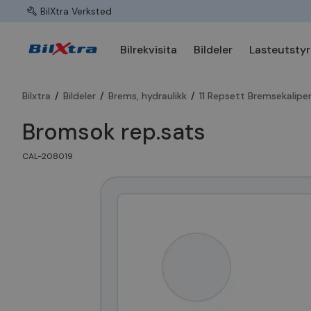
BilXtra Verksted
Bilrekvisita
Bildeler
Lasteutstyr
Bilxtra
/
Bildeler
/
Brems, hydraulikk
/
11 Repsett Bremsekalipe
Bromsok rep.sats
CAL-208019