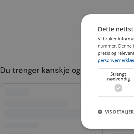
Dette netts
Vi bruker informa
nummer. Denne ide
presis og relevan
personvernerklæ
Du trenger kanskje også
Strengt
nødvendig
VIS DETALJER