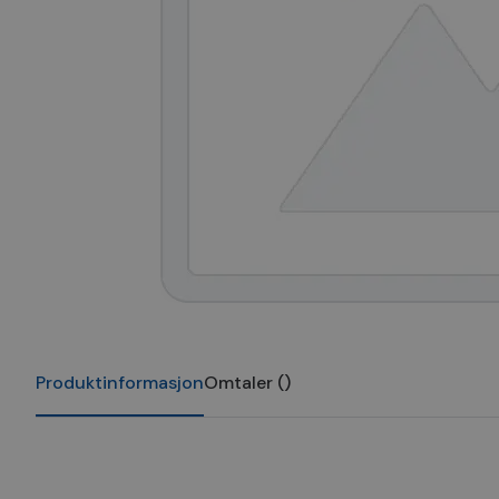
Produktinformasjon
Omtaler
(
)