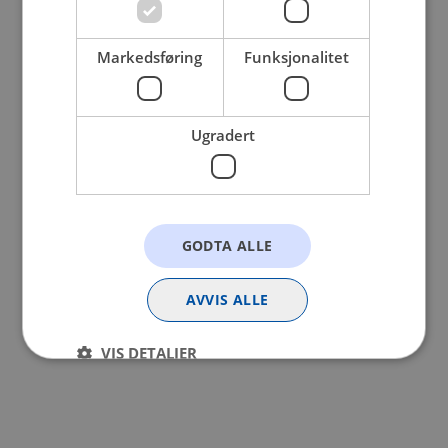
browser console for more information).
Markedsføring
Funksjonalitet
Ugradert
GODTA ALLE
AVVIS ALLE
VIS DETALJER
Strengt nødvendig
Statistikk