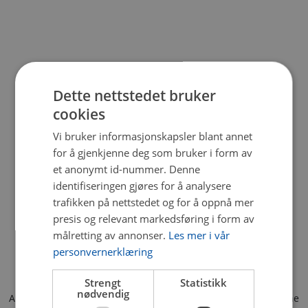
Dette nettstedet bruker
cookies
Vi bruker informasjonskapsler blant annet
for å gjenkjenne deg som bruker i form av
et anonymt id-nummer. Denne
identifiseringen gjøres for å analysere
trafikken på nettstedet og for å oppnå mer
presis og relevant markedsføring i form av
målretting av annonser.
Les mer i vår
personvernerklæring
Strengt
Statistikk
nødvendig
Application error: a client-side exception has occurred (see the