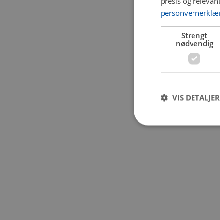
presis og relevan
personvernerklæ
Application error:
Strengt
nødvendig
VIS DETALJER
Strengt nødvendige i
Nettstedet kan ikke b
Navn
CookieScriptConse