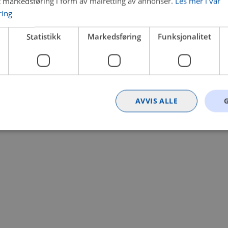
t markedsføring i form av målretting av annonser.
Les mer i vår
ring
 a client-side exception has occurred (see the browser console for
Statistikk
Markedsføring
Funksjonalitet
AVVIS ALLE
Strengt nødvendig
Statistikk
Markedsføring
Funksjonalitet
Ugrader
nformasjonskapsler tillater kjernefunksjoner på nettstedet, som brukerinnlogging og k
rukes riktig uten strengt nødvendige informasjonskapsler.
Provider
/
Utløpsdato
Beskrivelse
Domene
nt
4 uker 2
Denne informasjonskapselen brukes av Co
CookieScript
dager
tjenesten for å huske innstillingene for b
.bilxtra.no