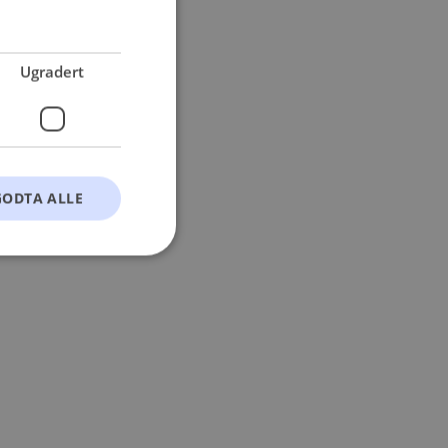
 more information).
Ugradert
GODTA ALLE
t
ontoadministrasjon.
okie-Script.com-
esøkendes