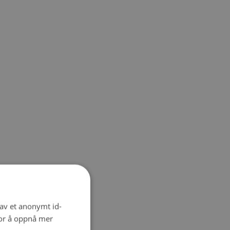
 av et anonymt id-
for å oppnå mer