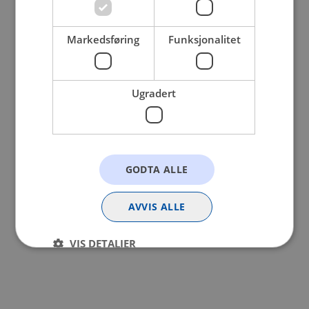
browser console for more information).
Markedsføring
Funksjonalitet
Ugradert
GODTA ALLE
AVVIS ALLE
VIS DETALJER
Strengt nødvendig
Statistikk