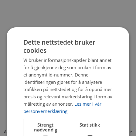
Dette nettstedet bruker
cookies
Vi bruker informasjonskapsler blant annet
for å gjenkjenne deg som bruker i form av
et anonymt id-nummer. Denne
identifiseringen gjøres for å analysere
trafikken på nettstedet og for å oppnå mer
presis og relevant markedsføring i form av
målretting av annonser.
Les mer i vår
personvernerklæring
Strengt
Statistikk
nødvendig
Application error: a client-side exception has occurred (see the