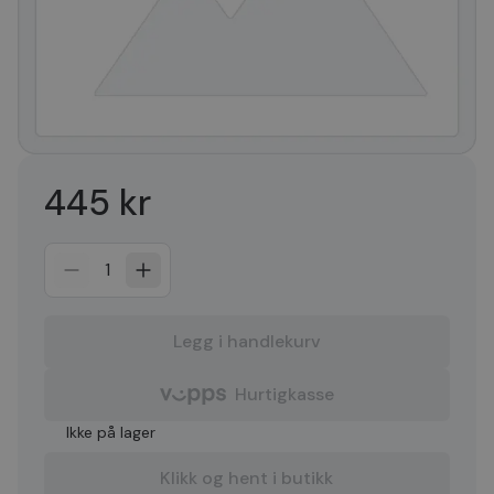
445 kr
1
Legg i handlekurv
Hurtigkasse
Ikke på lager
Klikk og hent i butikk