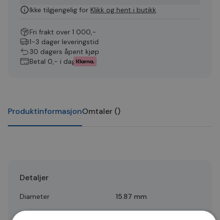
Ikke tilgjengelig for
Klikk og hent i butikk
Fri frakt over 1 000,-
1-3 dager leveringstid
30 dagers åpent kjøp
Betal 0,- i dag
Produktinformasjon
Omtaler
(
)
Detaljer
Diameter
15.87 mm
Quality
B