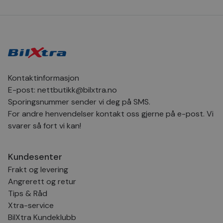
dager
inf
.bilxtra.no
bru
Scr
for
inns
bes
inf
Det
Coo
coo
fun
Kontaktinformasjon
skal
E-post:
nettbutikk@bilxtra.no
VISITOR_PRIVACY_METADATA
5 måneder
Den
YouTube
4 uker
bruk
.youtube.com
Sporingsnummer sender vi deg på SMS.
bru
For andre henvendelser kontakt oss gjerne på e-post. Vi
og 
der
svarer så fort vi kan!
med
regi
den
sam
Kundesenter
per
og i
Frakt og levering
dere
æret
Angrerett og retur
økte
Tips & Råd
Xtra-service
BilXtra Kundeklubb