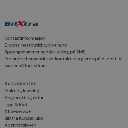
bru
Scr
for
inns
bes
inf
Det
Coo
coo
fun
Kontaktinformasjon
skal
E-post:
nettbutikk@bilxtra.no
VISITOR_PRIVACY_METADATA
5 måneder
Den
YouTube
Sporingsnummer sender vi deg på SMS.
4 uker
bruk
.youtube.com
bru
For andre henvendelser kontakt oss gjerne på e-post. Vi
og 
svarer så fort vi kan!
der
med
regi
den
sam
Kundesenter
per
og i
Frakt og levering
dere
Angrerett og retur
æret
økte
Tips & Råd
Xtra-service
BilXtra Kundeklubb
Åpenhetsloven
Provider
Provider
/
/
Provider