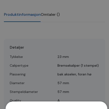
Produktinformasjon
Omtaler
(
)
Detaljer
Tykkelse
23 mm
Calipertype
Bremsekaliper (1 stempel)
Plassering
bak akselen, foran hø
Diameter
57 mm
Stempeldiameter
57 mm
Quality
A