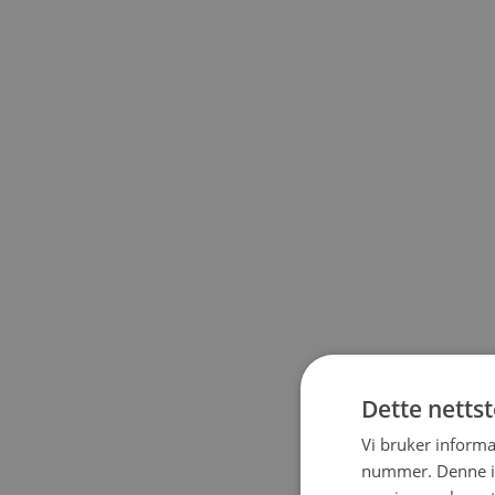
Dette netts
Vi bruker informa
nummer. Denne ide