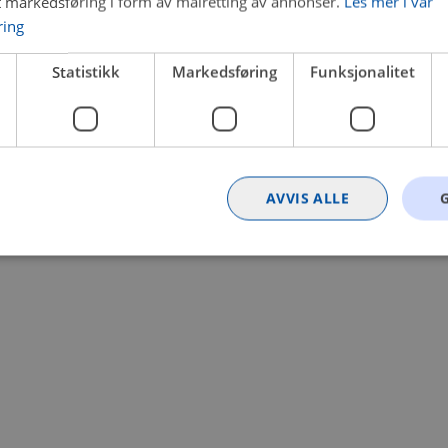
t markedsføring i form av målretting av annonser.
Les mer i vår
ring
 a client-side exception has occurred (see the browser console for
Statistikk
Markedsføring
Funksjonalitet
AVVIS ALLE
Strengt nødvendig
Statistikk
Markedsføring
Funksjonalitet
Ugrader
nformasjonskapsler tillater kjernefunksjoner på nettstedet, som brukerinnlogging og k
rukes riktig uten strengt nødvendige informasjonskapsler.
Provider
/
Utløpsdato
Beskrivelse
Domene
nt
4 uker 2
Denne informasjonskapselen brukes av Co
CookieScript
dager
tjenesten for å huske innstillingene for b
.bilxtra.no