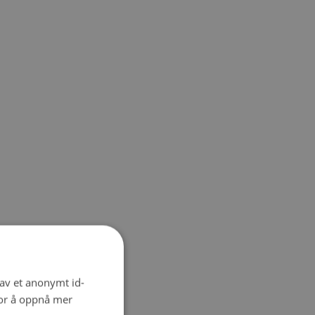
 av et anonymt id-
for å oppnå mer