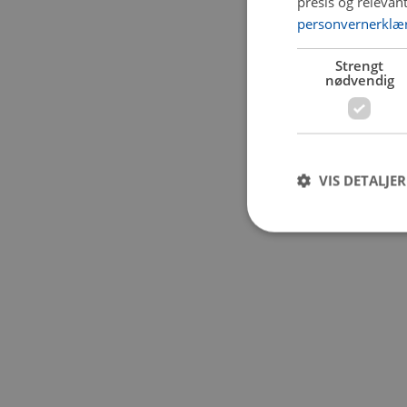
presis og relevan
personvernerklæ
Application error:
Strengt
nødvendig
VIS DETALJER
Strengt nødvendige i
Nettstedet kan ikke b
Navn
CookieScriptConse