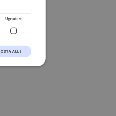
 more information).
Ugradert
GODTA ALLE
t
ontoadministrasjon.
okie-Script.com-
esøkendes