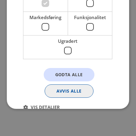
browser console for more information).
Markedsføring
Funksjonalitet
Ugradert
GODTA ALLE
AVVIS ALLE
VIS DETALJER
Strengt nødvendig
Statistikk