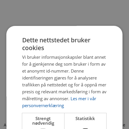
Dette nettstedet bruker
cookies
Vi bruker informasjonskapsler blant annet
for å gjenkjenne deg som bruker i form av
et anonymt id-nummer. Denne
identifiseringen gjøres for å analysere
trafikken på nettstedet og for å oppnå mer
presis og relevant markedsføring i form av
målretting av annonser.
Les mer i vår
personvernerklæring
Strengt
Statistikk
nødvendig
Application error: a client-side exception has occurred (see the