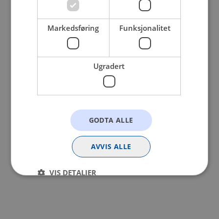
browser console for more information).
Markedsføring
Funksjonalitet
Ugradert
GODTA ALLE
AVVIS ALLE
VIS DETALJER
Strengt nødvendig
Statistikk