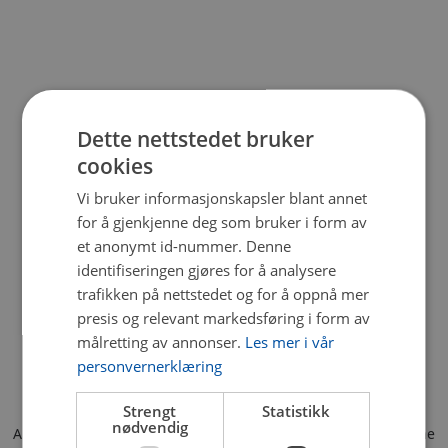
Dette nettstedet bruker
cookies
Vi bruker informasjonskapsler blant annet
for å gjenkjenne deg som bruker i form av
et anonymt id-nummer. Denne
identifiseringen gjøres for å analysere
trafikken på nettstedet og for å oppnå mer
presis og relevant markedsføring i form av
målretting av annonser.
Les mer i vår
personvernerklæring
Strengt
Statistikk
nødvendig
Application error: a client-side exception has occurred (see the