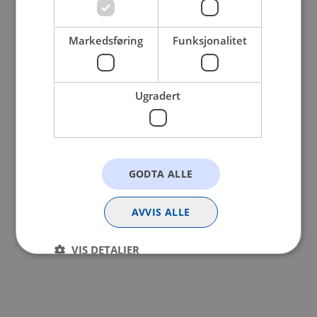
browser console for more information).
Markedsføring
Funksjonalitet
Ugradert
GODTA ALLE
AVVIS ALLE
VIS DETALJER
Strengt nødvendig
Statistikk