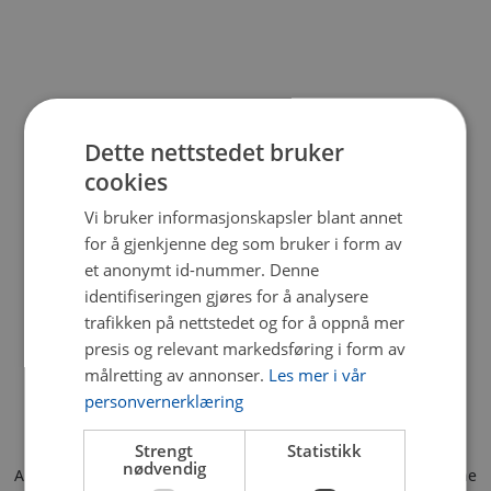
Dette nettstedet bruker
cookies
Vi bruker informasjonskapsler blant annet
for å gjenkjenne deg som bruker i form av
et anonymt id-nummer. Denne
identifiseringen gjøres for å analysere
trafikken på nettstedet og for å oppnå mer
presis og relevant markedsføring i form av
målretting av annonser.
Les mer i vår
personvernerklæring
Strengt
Statistikk
nødvendig
Application error: a client-side exception has occurred (see the