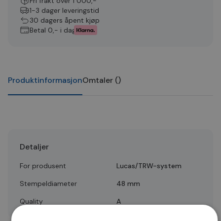
Fri frakt over 1 000,-
1-3 dager leveringstid
30 dagers åpent kjøp
Betal 0,- i dag
Produktinformasjon
Omtaler
(
)
Detaljer
For produsent
Lucas/TRW-system
Stempeldiameter
48 mm
Quality
A