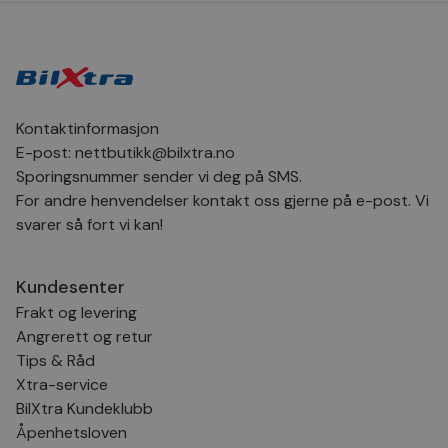
bru
Scr
for
inns
bes
inf
Det
Coo
coo
Kontaktinformasjon
fun
skal
E-post:
nettbutikk@bilxtra.no
VISITOR_PRIVACY_METADATA
5 måneder
Den
YouTube
Sporingsnummer sender vi deg på SMS.
4 uker
bruk
.youtube.com
For andre henvendelser kontakt oss gjerne på e-post. Vi
bru
og 
svarer så fort vi kan!
der
med
regi
den
sam
Kundesenter
per
Frakt og levering
og i
dere
Angrerett og retur
æret
økte
Tips & Råd
Xtra-service
BilXtra Kundeklubb
Åpenhetsloven
Provider
Provider
/
/
Provider