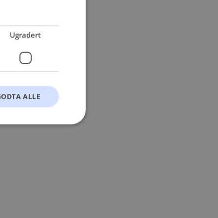
 more information).
Ugradert
GODTA ALLE
t
ontoadministrasjon.
okie-Script.com-
esøkendes