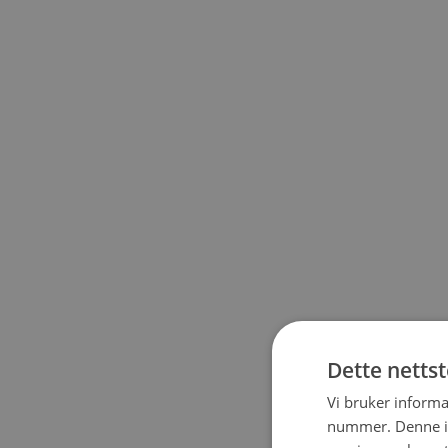
Dette netts
Vi bruker informa
nummer. Denne ide