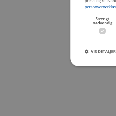
presis og relevan
personvernerklæ
Application error:
Strengt
nødvendig
VIS DETALJER
Strengt nødvendige i
Nettstedet kan ikke b
Navn
CookieScriptConse