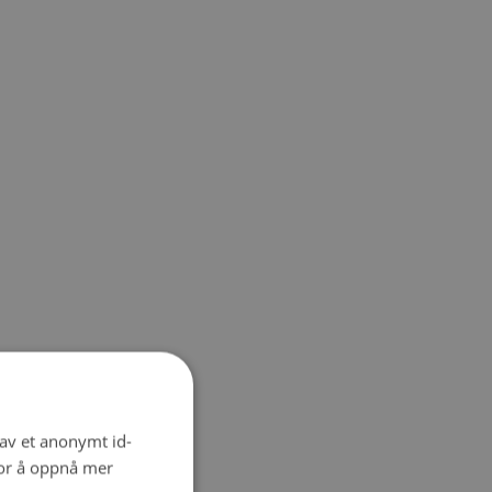
 av et anonymt id-
for å oppnå mer