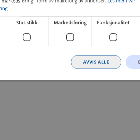
t markedsføring i form av målretting av annonser.
Les mer i vår
ring
 a client-side exception has occurred (see the browser console for
Statistikk
Markedsføring
Funksjonalitet
AVVIS ALLE
Strengt nødvendig
Statistikk
Markedsføring
Funksjonalitet
Ugrader
nformasjonskapsler tillater kjernefunksjoner på nettstedet, som brukerinnlogging og k
rukes riktig uten strengt nødvendige informasjonskapsler.
Provider
/
Utløpsdato
Beskrivelse
Domene
nt
4 uker 2
Denne informasjonskapselen brukes av Co
CookieScript
dager
tjenesten for å huske innstillingene for b
.bilxtra.no