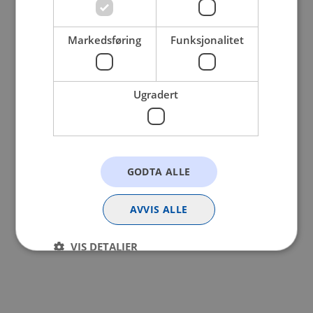
browser console for more information).
Markedsføring
Funksjonalitet
Ugradert
GODTA ALLE
AVVIS ALLE
VIS DETALJER
Strengt nødvendig
Statistikk