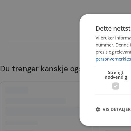
Dette netts
Vi bruker informa
nummer. Denne ide
presis og relevan
personvernerklæ
Du trenger kanskje også
Strengt
nødvendig
VIS DETALJER