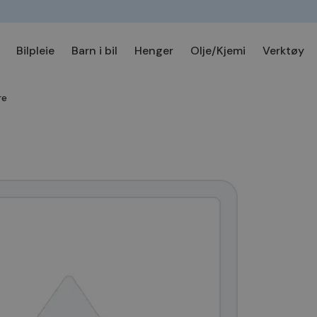
Bilpleie
Barn i bil
Henger
Olje/Kjemi
Verktøy
re