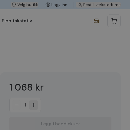
Velg butikk
Logg inn
Bestill verkstedtime
Finn takstativ
1 068 kr
1
Legg i handlekurv