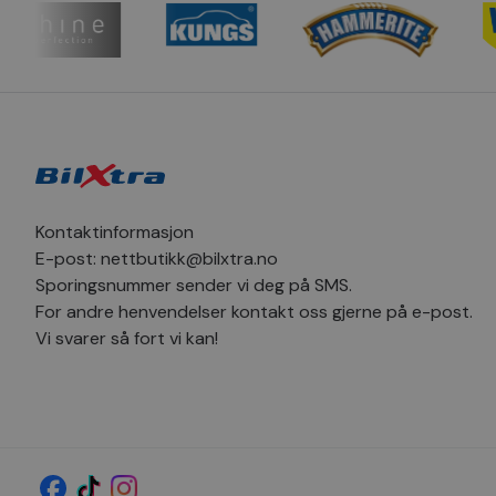
_clsk
_sn_m
hello_retail_id
_clsk
_fbp
pageviewCount
MUID
_ga
Kontaktinformasjon
SM
E-post:
nettbutikk@bilxtra.no
Sporingsnummer sender vi deg på SMS.
MR
_sn_a
For andre henvendelser kontakt oss gjerne på e-post.
Vi svarer så fort vi kan!
YSC
_ga_1C424SVV6P
_uetvid
_sn_n
MR