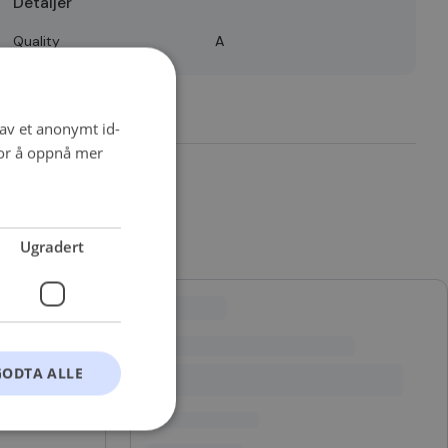
Detaljer
Quality
A
 av et anonymt id-
for å oppnå mer
Ugradert
GODTA ALLE