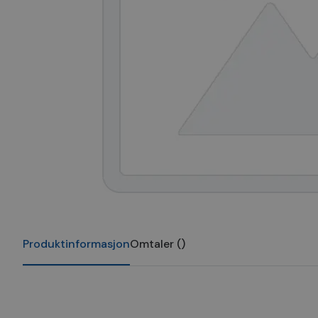
Produktinformasjon
Omtaler
(
)